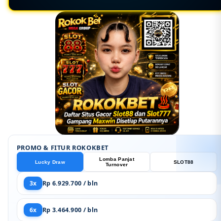
PROMO & FITUR ROKOKBET
Lomba Panjat
Lucky Draw
SLOT88
Turnover
3x
Rp 6.929.700 / bln
6x
Rp 3.464.900 / bln