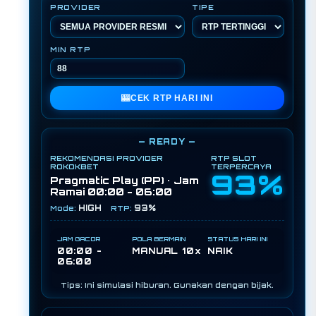
PROVIDER
TIPE
MIN RTP
🎰
CEK RTP HARI INI
— READY —
REKOMENDASI PROVIDER
RTP SLOT
ROKOKBET
TERPERCAYA
93%
Pragmatic Play (PP) • Jam
Ramai 00:00 - 06:00
HIGH
93%
Mode:
RTP:
JAM GACOR
POLA BERMAIN
STATUS HARI INI
00:00 -
MANUAL 10x
NAIK
06:00
Tips: Ini simulasi hiburan. Gunakan dengan bijak.