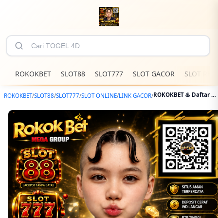
ROKOKBET
SLOT88
SLOT777
SLOT GACOR
SLOT RES
ROKOKBET ♨️ Daftar Situs Gacor Slot88 dan Slot777 Gampang Maxwin Disetiap Putarannya
ROKOKBET
/
SLOT88
/
SLOT777
/
SLOT ONLINE
/
LINK GACOR
/