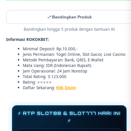
Bandingkan Produk
Bandingkan hingga 5 produk dengan bantuan AI
Informasi ROKOKBET:
Minimal Deposit: Rp.10.000,-
Jenis Permainan: Togel Online, Slot Gacor, Live Casino
Metode Pembayaran: Bank, QRIS, E-Wallet
Mata Uang: IDR (Indonesian Rupiah)
Jam Operasional: 24 Jam Nonstop
Total Rating: 3.123.000
Rating: ⭐⭐⭐⭐⭐
Daftar Sekarang:
Klik Disini
⚡ RTP SLOT88 & SLOT777 HARI INI
⚡