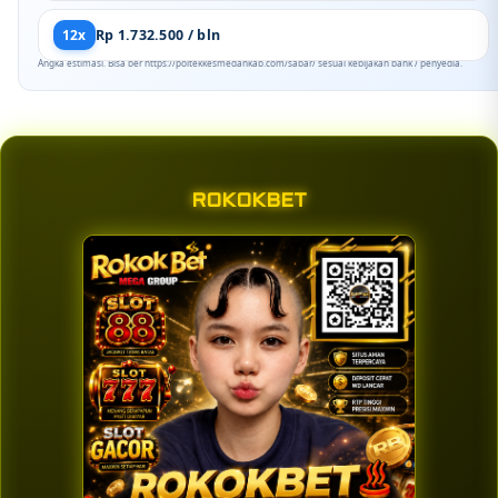
12x
Rp 1.732.500 / bln
Angka estimasi. Bisa ber https://poltekkesmedankab.com/sabar/ sesuai kebijakan bank / penyedia.
ROKOKBET