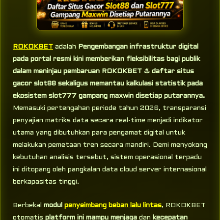
ROKOKBET
adalah
Pengembangan infrastruktur digital
pada portal resmi kini memberikan fleksibilitas bagi publik
dalam meninjau pembaruan ROKOKBET ♨️ daftar situs
gacor slot88 sekaligus memantau kalkulasi statistik pada
ekosistem slot777 gampang maxwin disetiap putarannya.
Memasuki pertengahan periode tahun 2026, transparansi
penyajian matriks data secara real-time menjadi indikator
utama yang dibutuhkan para pengamat digital untuk
melakukan pemetaan tren secara mandiri. Demi menyokong
kebutuhan analisis tersebut, sistem operasional terpadu
ini ditopang oleh pangkalan data cloud server internasional
berkapasitas tinggi.
Berbekal
modul
penyeimbang beban lalu lintas
, ROKOKBET
otomatis
platform ini mampu menjaga
dan
kecepatan