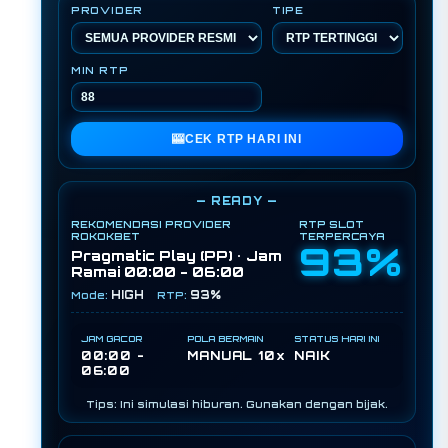
PROVIDER
TIPE
MIN RTP
🎰
CEK RTP HARI INI
— READY —
REKOMENDASI PROVIDER
RTP SLOT
ROKOKBET
TERPERCAYA
93%
Pragmatic Play (PP) • Jam
Ramai 00:00 - 06:00
HIGH
93%
Mode:
RTP:
JAM GACOR
POLA BERMAIN
STATUS HARI INI
00:00 -
MANUAL 10x
NAIK
06:00
Tips: Ini simulasi hiburan. Gunakan dengan bijak.