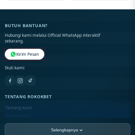
BUTUH BANTUAN?
Hubungi kami melalui Official WhatsApp interaktif
sekarang.
Kirim Pesan
Ikuti kami:
TENTANG ROKOKBET
Tentang Kami
Kontak Kami
Lokasi Toko
Selengkapnya
FAQ