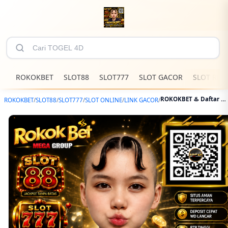
ROKOKBET
SLOT88
SLOT777
SLOT GACOR
SLOT RES
ROKOKBET ♨️ Daftar Situs Gacor Slot88 dan Slot777 Gampang Maxwin Disetiap Putarannya
ROKOKBET
/
SLOT88
/
SLOT777
/
SLOT ONLINE
/
LINK GACOR
/