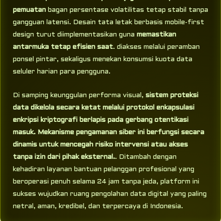
pemuatan
bagan persentase volatilitas tetap stabil tanpa
gangguan latensi. Desain tata letak berbasis mobile-first
design turut diimplementasikan guna
memastikan
antarmuka tetap efisien saat
. diakses melalui peramban
ponsel pintar, sekaligus menekan konsumsi kuota data
seluler harian para pengguna.
Di samping keunggulan performa visual,
sistem proteksi
data dikelola secara ketat melalui protokol
enkapsulasi
enkripsi kriptografi berlapis pada gerbang otentikasi
masuk. Mekanisme pengamanan siber ini berfungsi secara
dinamis untuk mencegah risiko intervensi atau akses
tanpa izin dari pihak eksternal.
. Ditambah dengan
kehadiran layanan bantuan pelanggan profesional yang
beroperasi penuh selama 24 jam tanpa jeda, platform ini
sukses wujudkan ruang pengolahan data digital yang paling
netral, aman, kredibel, dan terpercaya di Indonesia.