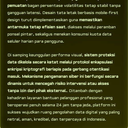
pemuatan
bagan persentase volatilitas tetap stabil tanpa
gangguan latensi. Desain tata letak berbasis mobile-first
design turut diimplementasikan guna
memastikan
antarmuka tetap efisien saat
. diakses melalui peramban
ponsel pintar, sekaligus menekan konsumsi kuota data
seluler harian para pengguna.
Di samping keunggulan performa visual,
sistem proteksi
data dikelola secara ketat melalui protokol
enkapsulasi
enkripsi kriptografi berlapis pada gerbang otentikasi
masuk. Mekanisme pengamanan siber ini berfungsi secara
dinamis untuk mencegah risiko intervensi atau akses
tanpa izin dari pihak eksternal.
. Ditambah dengan
kehadiran layanan bantuan pelanggan profesional yang
beroperasi penuh selama 24 jam tanpa jeda, platform ini
sukses wujudkan ruang pengolahan data digital yang paling
netral, aman, kredibel, dan terpercaya di Indonesia.