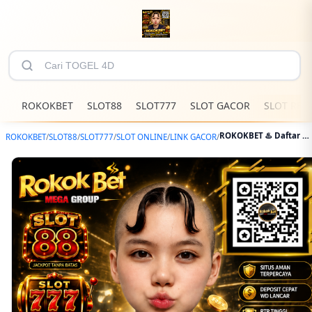
ROKOKBET
SLOT88
SLOT777
SLOT GACOR
SLOT RES
ROKOKBET ♨️ Daftar Situs Gacor Slot88 dan Slot777 Gampang Maxwin Disetiap Putarannya
ROKOKBET
/
SLOT88
/
SLOT777
/
SLOT ONLINE
/
LINK GACOR
/