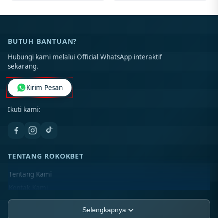
BUTUH BANTUAN?
Hubungi kami melalui Official WhatsApp interaktif
sekarang.
Kirim Pesan
Ikuti kami:
TENTANG ROKOKBET
Tentang Kami
Kontak Kami
Lokasi Toko
Selengkapnya
FAQ