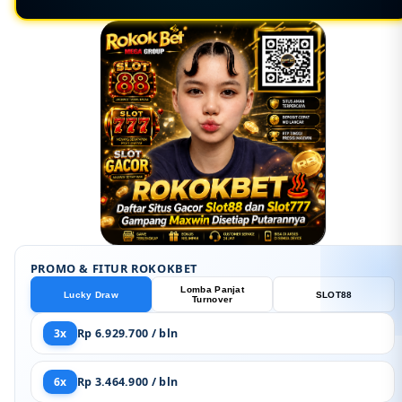
PROMO & FITUR ROKOKBET
Lomba Panjat
Lucky Draw
SLOT88
Turnover
3x
Rp 6.929.700 / bln
6x
Rp 3.464.900 / bln