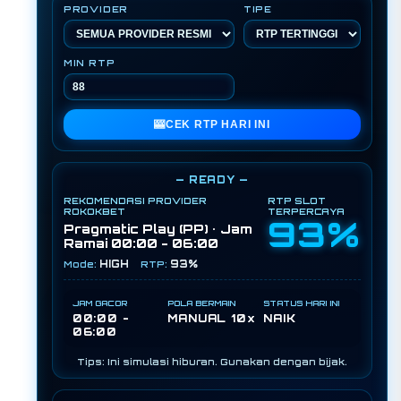
PROVIDER
TIPE
MIN RTP
🎰
CEK RTP HARI INI
— READY —
REKOMENDASI PROVIDER
RTP SLOT
ROKOKBET
TERPERCAYA
93%
Pragmatic Play (PP) • Jam
Ramai 00:00 - 06:00
HIGH
93%
Mode:
RTP:
JAM GACOR
POLA BERMAIN
STATUS HARI INI
00:00 -
MANUAL 10x
NAIK
06:00
Tips: Ini simulasi hiburan. Gunakan dengan bijak.