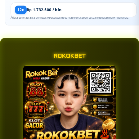
12x
Rp 1.732.500 / bln
Angka estimasi. Bisa ber https://poltekkesmedankab.com/sabar/ sesuai kebijakan bank / penyedia.
ROKOKBET